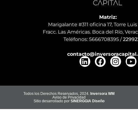
Matriz:
Marigalante #311 oficina 17, Torre Luis
Fracc. Las Américas. Boca del Río, Verac
Teléfonos:
5666708395
/
22992
contacto@inversoracapital.
Todos los Derechos Reservados, 2024.
Inversora WM
Aviso de Privacidad
Sitio desarrollado por
SINERGGIA Diseño